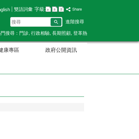
字級:
雙語詞彙
glish
搜
進階搜尋
尋
熱門搜尋：
門診
行政相驗
長期照顧
登革熱
健康專區
政府公開資訊